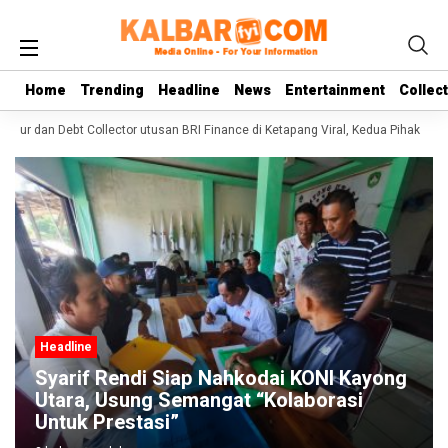
Home
Home
Trending
Trending
Headline
Headline
News
News
Entertainment
Entertainment
Collec
Collec
itur dan Debt Collector utusan BRI Finance di Ketapang Viral, Kedua Pihak Salin
Headline
Syarif Rendi Siap Nahkodai KONI Kayong
Utara, Usung Semangat “Kolaborasi
Untuk Prestasi”