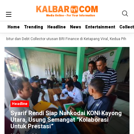
Home
Home
Trending
Trending
Headline
Headline
News
News
Entertainment
Entertainment
Collec
Collec
Debitur dan Debt Collector utusan BRI Finance di Ketapang Viral, Kedua Pihak Sa
Headline
Syarif Rendi Siap Nahkodai KONI Kayong
Utara, Usung Semangat “Kolaborasi
Untuk Prestasi”