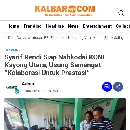
Home
Home
Trending
Trending
Headline
Headline
News
News
Entertainment
Entertainment
Collec
Collec
 Debt Collector utusan BRI Finance di Ketapang Viral, Kedua Pihak Saling Bantah
HEADLINE
Syarif Rendi Siap Nahkodai KONI
Kayong Utara, Usung Semangat
“Kolaborasi Untuk Prestasi”
Admin
1 Jun 2026 - 09:38 WIB