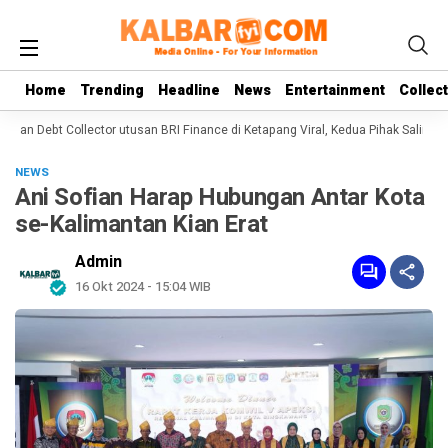
Home
Home
Trending
Trending
Headline
Headline
News
News
Entertainment
Entertainment
Collec
Collec
an Debt Collector utusan BRI Finance di Ketapang Viral, Kedua Pihak Saling Bant
NEWS
Ani Sofian Harap Hubungan Antar Kota
se-Kalimantan Kian Erat
Admin
16 Okt 2024 - 15:04 WIB