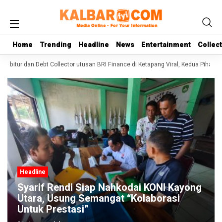
Home
Home
Trending
Trending
Headline
Headline
News
News
Entertainment
Entertainment
Collec
Collec
ebitur dan Debt Collector utusan BRI Finance di Ketapang Viral, Kedua Pihak Sa
Headline
Syarif Rendi Siap Nahkodai KONI Kayong
Utara, Usung Semangat “Kolaborasi
Untuk Prestasi”